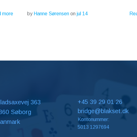
 more
Re
by
Hanne Sørensen
on
jul 14
+45 39 29 01 26
ladsaxevej 363
bridge@blakset.dk
860 Søborg
Kontonummer:
anmark
5013 1297694