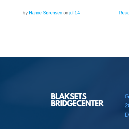
Read
by
Hanne Sørensen
on
jul 14
G
2
D