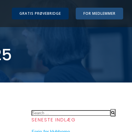
GRATIS PRØVEBRIDGE
FOR MEDLEMMER
25
Search
SENESTE INDLÆG
for:
Ferie for klubberne