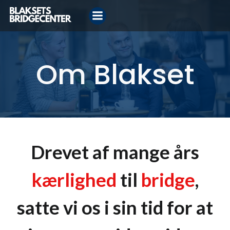
Videre
til
indhold
Om Blakset
Drevet af mange års
kærlighed
til
bridge
,
satte vi os i sin tid for at