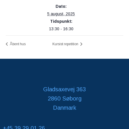
Dato:
5 august, 2025
Tidspunkt:
13:30 - 16:30
Åbent hus
Kursist repetition
Gladsaxevej 363
2860 Søborg
Danmark
+45 39 29 01 26