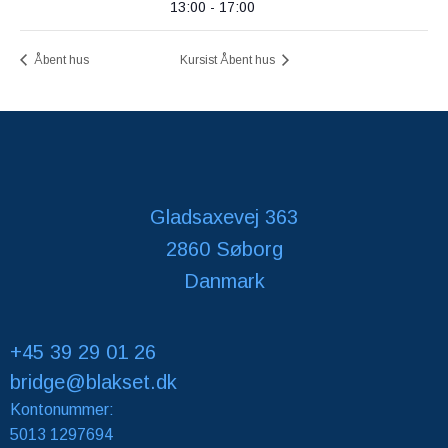
13:00 - 17:00
Åbent hus
Kursist Åbent hus
Gladsaxevej 363
2860 Søborg
Danmark
+45 39 29 01 26
bridge@blakset.dk
Kontonummer:
5013 1297694