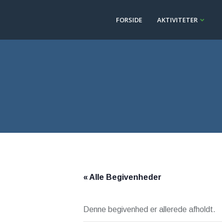
Videre
til
FORSIDE
AKTIVITETER
indhold
« Alle Begivenheder
Denne begivenhed er allerede afholdt.