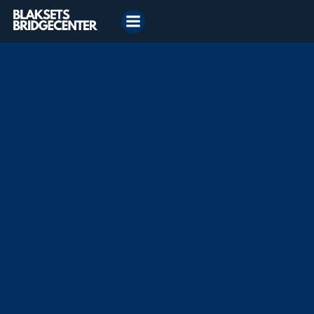
Videre
til
indhold