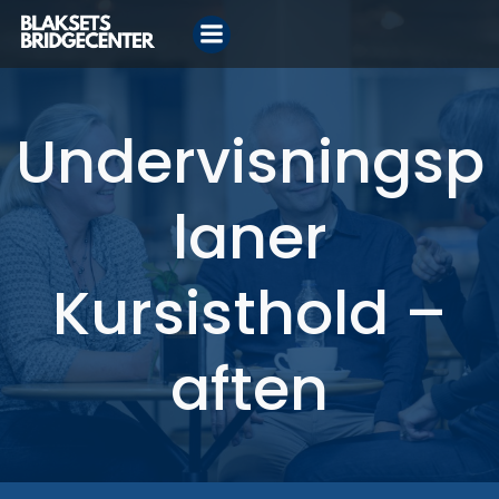
Videre
til
indhold
Undervisningsp
laner
Kursisthold –
aften